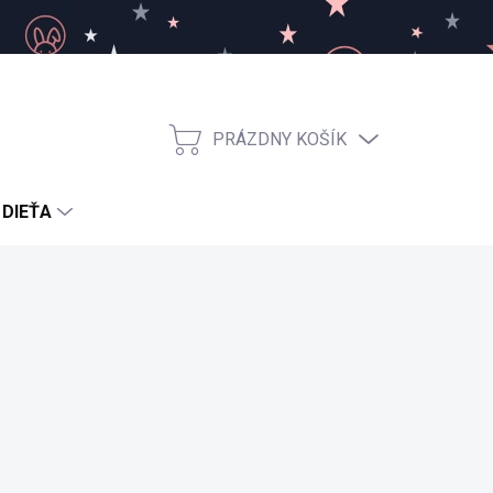
PRÁZDNY KOŠÍK
NÁKUPNÝ
KOŠÍK
 DIEŤA