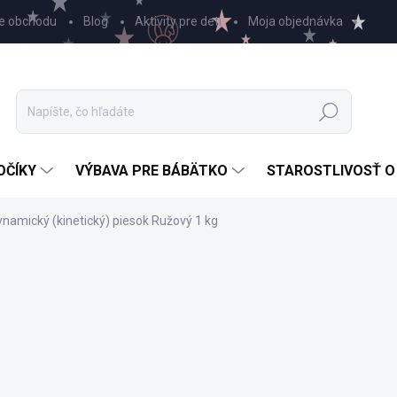
e obchodu
Blog
Aktivity pre deti
Moja objednávka
Hľadať
OČÍKY
VÝBAVA PRE BÁBÄTKO
STAROSTLIVOSŤ O
namický (kinetický) piesok Ružový 1 kg