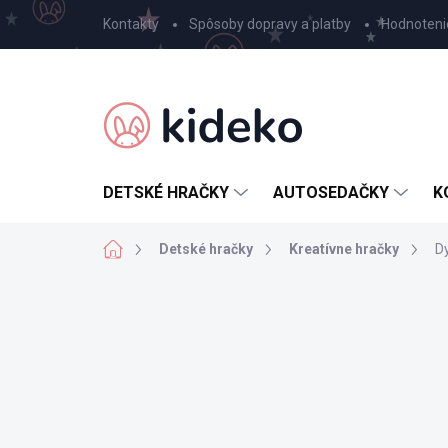
Prejsť
Kontakty
Spôsoby dopravy a platby
Hodnoteni
na
obsah
DETSKÉ HRAČKY
AUTOSEDAČKY
K
Domov
Detské hračky
Kreatívne hračky
Dy