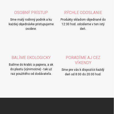
OSOBNÝ PRÍSTUP
RÝCHLE ODOSLANIE
Sme malý rodinný podnik a ku
Produkty skladom objednané do
každej objednávke pristupujeme
12:30 hod. odošleme v ten istý
osobne.
deň.
BALÍME EKOLOGICKY
PORADÍME AJ CEZ
VÍKENDY
Balíme do krabíc a papiera, a ak
do plastu (výnimočne) - tak už
Sme pre vás k dispozícii každý
raz použitého od dodávateľa.
deň od 8:00 do 20:00 hod.
Z
á
p