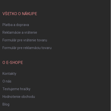
ä
t
i
VŠETKO O NÁKUPE
e
Platba a doprava
Reklamácie a vrátenie
Formulár pre vrátenie tovaru
Formulár pre reklamáciu tovaru
O E-SHOPE
Kontakty
O nás
Testujeme hračky
Hodnotenie obchodu
Blog