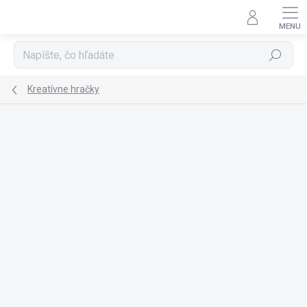
Prejsť
na
obsah
Hľadať
Kreatívne hračky