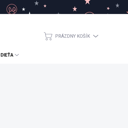
PRÁZDNY KOŠÍK
NÁKUPNÝ
KOŠÍK
 DIEŤA