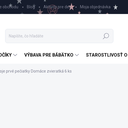
e obchodu
Blog
Aktivity pre deti
Moja objednávka
Hľadať
OČÍKY
VÝBAVA PRE BÁBÄTKO
STAROSTLIVOSŤ O
oje prvé pečiatky Domáce zvieratká 6 ks