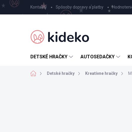
Prejsť
Kontakty
Spôsoby dopravy a platby
Hodnoteni
na
obsah
DETSKÉ HRAČKY
AUTOSEDAČKY
K
Domov
Detské hračky
Kreatívne hračky
M