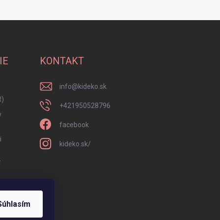
IE
KONTAKT
info
@
kideko.sk
R)
+421950528796
y
facebook
i
kideko.sk/
í
Súhlasím