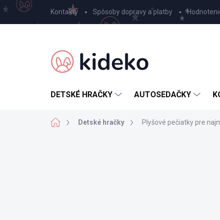
Prejsť
Kontakty
Spôsoby dopravy a platby
Hodnoteni
na
obsah
DETSKÉ HRAČKY
AUTOSEDAČKY
K
Domov
Detské hračky
Plyšové pečiatky pre naj