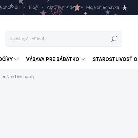
e obchodu
Blog
Aktivity pre deti
Moja objednávka
Hľadať
OČÍKY
VÝBAVA PRE BÁBÄTKO
STAROSTLIVOSŤ O
menších Dinosaury