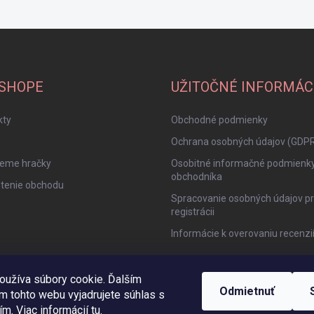
-SHOPE
UŽITOČNÉ INFORMÁC
kty
Obchodné podmienky
Ochrana osobných údajov (GDP
jeme hračky
Osobitné informačné podmienk
obchodníka
tenie obchodu
Spracovanie osobných údajov pr
registrácii
Informácie k overovaniu recenzi
oužíva súbory cookie. Ďalším
Odmietnuť
m tohto webu vyjadrujete súhlas s
ím. Viac informácií
tu
.