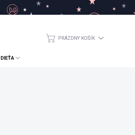
PRÁZDNY KOŠÍK
NÁKUPNÝ
KOŠÍK
 DIEŤA