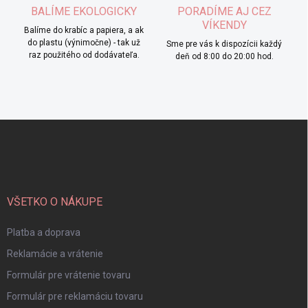
BALÍME EKOLOGICKY
PORADÍME AJ CEZ
VÍKENDY
Balíme do krabíc a papiera, a ak
do plastu (výnimočne) - tak už
Sme pre vás k dispozícii každý
raz použitého od dodávateľa.
deň od 8:00 do 20:00 hod.
Z
á
p
ä
t
i
VŠETKO O NÁKUPE
e
Platba a doprava
Reklamácie a vrátenie
Formulár pre vrátenie tovaru
Formulár pre reklamáciu tovaru