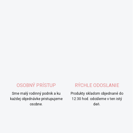
OSOBNÝ PRÍSTUP
RÝCHLE ODOSLANIE
Sme malý rodinný podnik a ku
Produkty skladom objednané do
každej objednávke pristupujeme
12:30 hod. odošleme v ten istý
osobne.
deň.