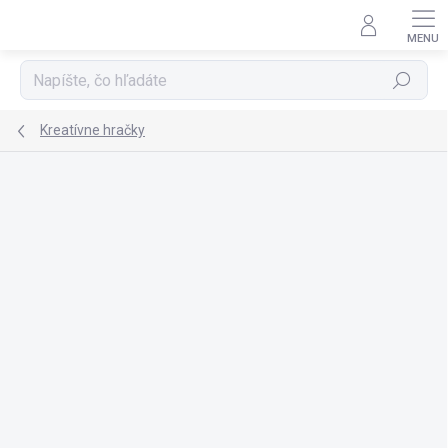
Prejsť
na
obsah
Hľadať
Kreatívne hračky