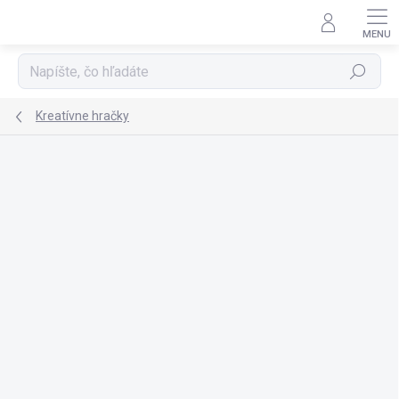
Prejsť
na
obsah
Hľadať
Kreatívne hračky