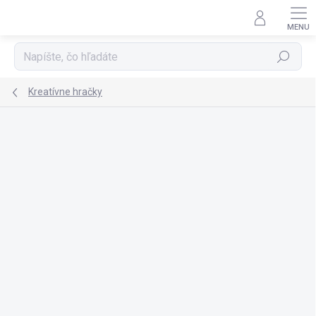
Prejsť
na
obsah
Hľadať
Kreatívne hračky