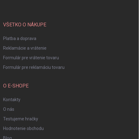
p
ä
t
i
VŠETKO O NÁKUPE
e
Platba a doprava
Reklamácie a vrátenie
Formulár pre vrátenie tovaru
Formulár pre reklamáciu tovaru
O E-SHOPE
Kontakty
O nás
Testujeme hračky
Hodnotenie obchodu
Blog