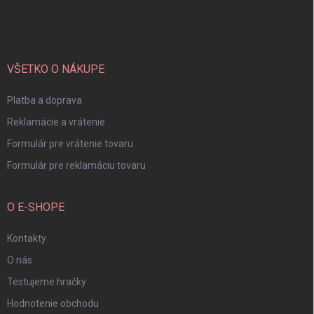
á
p
ä
t
i
VŠETKO O NÁKUPE
e
Platba a doprava
Reklamácie a vrátenie
Formulár pre vrátenie tovaru
Formulár pre reklamáciu tovaru
O E-SHOPE
Kontakty
O nás
Testujeme hračky
Hodnotenie obchodu