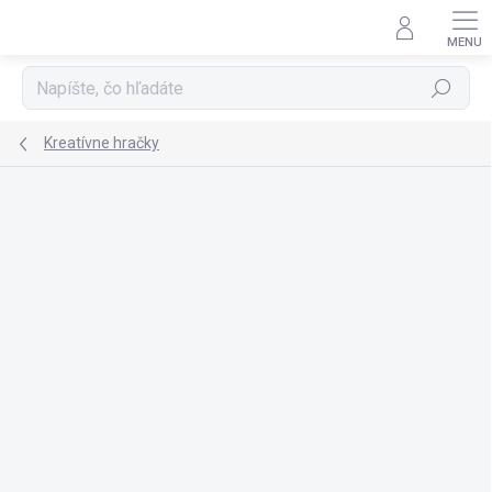
Prejsť
na
obsah
Hľadať
Kreatívne hračky