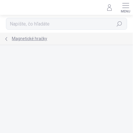
Prejsť
na
obsah
Hľadať
Magnetické hračky