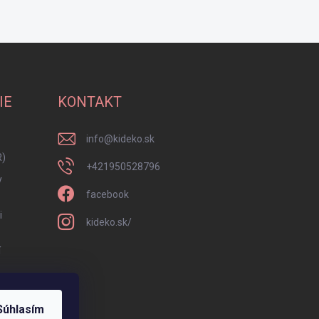
IE
KONTAKT
info
@
kideko.sk
R)
+421950528796
y
facebook
i
kideko.sk/
í
Súhlasím