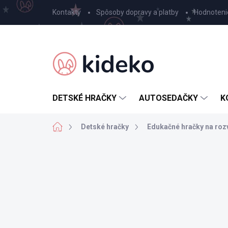
Prejsť
Kontakty
Spôsoby dopravy a platby
Hodnoteni
na
obsah
DETSKÉ HRAČKY
AUTOSEDAČKY
K
Domov
Detské hračky
Edukačné hračky na roz