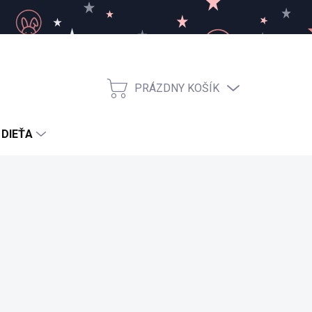
PRÁZDNY KOŠÍK
NÁKUPNÝ
KOŠÍK
 DIEŤA