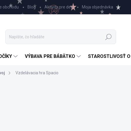
e obchodu
Blog
Aktivity pre deti
Moja objednávka
Hľadať
OČÍKY
VÝBAVA PRE BÁBÄTKO
STAROSTLIVOSŤ O
voj
Vzdelávacia hra Spacio