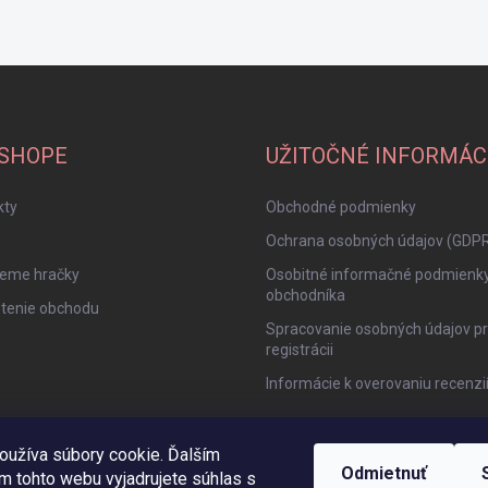
-SHOPE
UŽITOČNÉ INFORMÁC
kty
Obchodné podmienky
Ochrana osobných údajov (GDP
jeme hračky
Osobitné informačné podmienk
obchodníka
tenie obchodu
Spracovanie osobných údajov pr
registrácii
Informácie k overovaniu recenzi
oužíva súbory cookie. Ďalším
Odmietnuť
m tohto webu vyjadrujete súhlas s