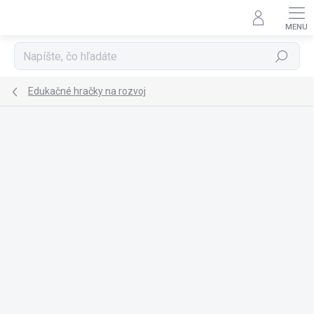
Prejsť
na
obsah
Hľadať
Edukačné hračky na rozvoj