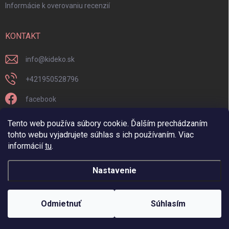
Informácie k overovaniu recenzií
KONTAKT
info
@
kideko.sk
+421950528796
facebook
kideko.sk/
Tento web používa súbory cookie. Ďalším prechádzaním
tohto webu vyjadrujete súhlas s ich používaním. Viac
informácií
tu
.
Nastavenie
Copyright 2026
Kideko
. Všetky práva vyhradené.
Odmietnuť
Súhlasím
Vytvoril Shoptet