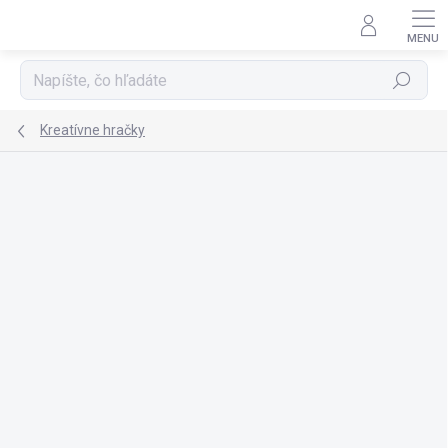
Prejsť
na
obsah
Hľadať
Kreatívne hračky