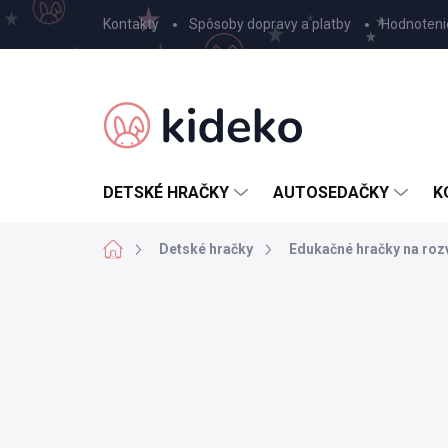
Prejsť
Kontakty
Spôsoby dopravy a platby
Hodnoteni
na
obsah
DETSKÉ HRAČKY
AUTOSEDAČKY
K
Domov
Detské hračky
Edukačné hračky na roz