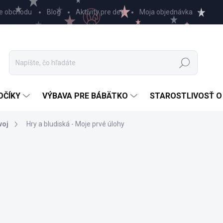
e obchodu
Blog
Aktivity pre deti
Moja objednávka
Hľadať
OČÍKY
VÝBAVA PRE BÁBÄTKO
STAROSTLIVOSŤ O
voj
Hry a bludiská - Moje prvé úlohy