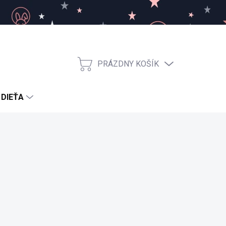
PRÁZDNY KOŠÍK
NÁKUPNÝ
KOŠÍK
 DIEŤA