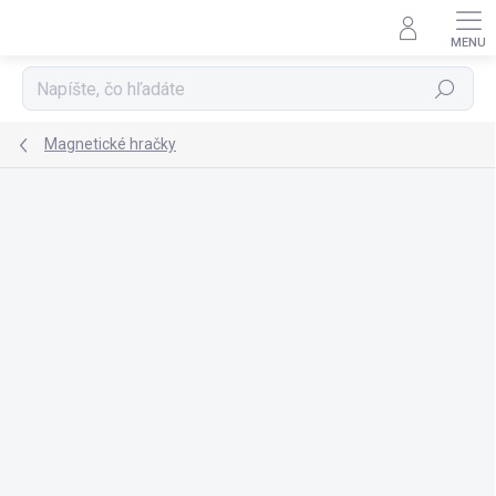
Prejsť
na
obsah
Hľadať
Magnetické hračky