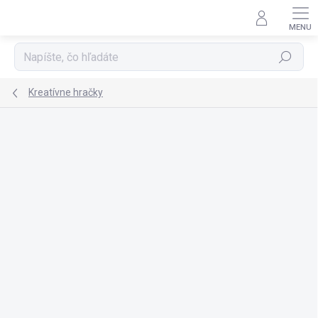
Prejsť
na
obsah
Hľadať
Kreatívne hračky