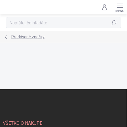
Prejsť
na
obsah
Hľadať
Predávané značky
Z
á
p
ä
t
i
VŠETKO O NÁKUPE