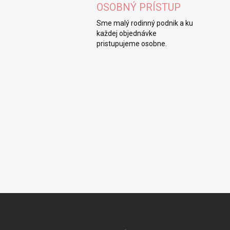
OSOBNÝ PRÍSTUP
Sme malý rodinný podnik a ku
každej objednávke
pristupujeme osobne.
Z
á
p