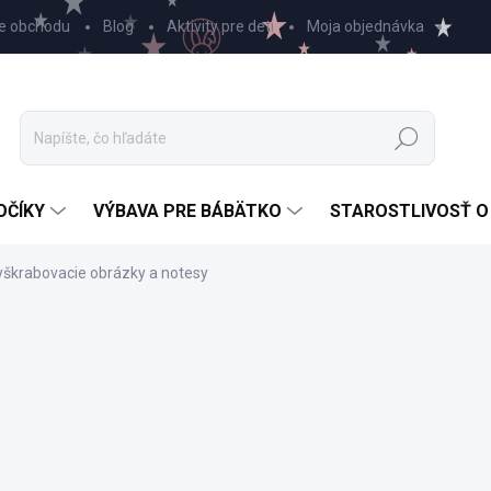
e obchodu
Blog
Aktivity pre deti
Moja objednávka
Hľadať
OČÍKY
VÝBAVA PRE BÁBÄTKO
STAROSTLIVOSŤ O
yškrabovacie obrázky a notesy