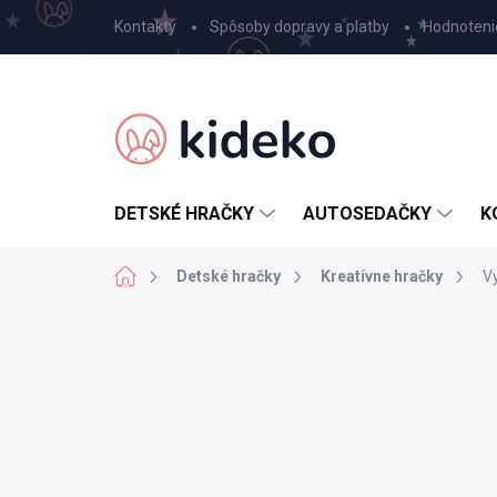
Prejsť
Kontakty
Spôsoby dopravy a platby
Hodnoteni
na
obsah
DETSKÉ HRAČKY
AUTOSEDAČKY
K
Domov
Detské hračky
Kreatívne hračky
V