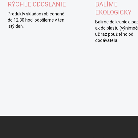
RÝCHLE ODOSLANIE
BALÍME
EKOLOGICKY
Produkty skladom objednané
do 12:30 hod. odošleme v ten
Balíme do krabíc a pap
istý deň.
ak do plastu (výnimočn
už raz použitého od
dodávateľa.