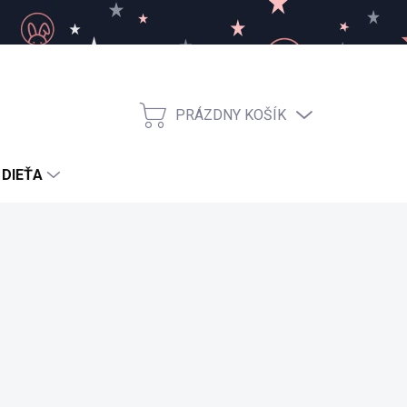
PRÁZDNY KOŠÍK
NÁKUPNÝ
KOŠÍK
 DIEŤA