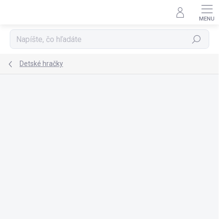
Prejsť
na
obsah
Hľadať
Detské hračky