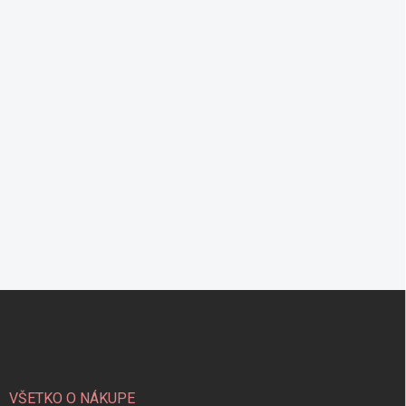
Z
á
p
ä
t
i
VŠETKO O NÁKUPE