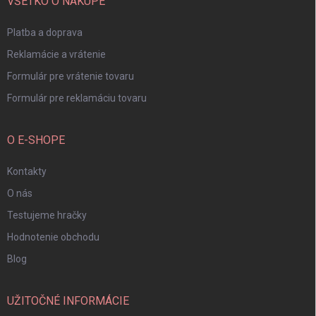
i
VŠETKO O NÁKUPE
e
Platba a doprava
Reklamácie a vrátenie
Formulár pre vrátenie tovaru
Formulár pre reklamáciu tovaru
O E-SHOPE
Kontakty
O nás
Testujeme hračky
Hodnotenie obchodu
Blog
UŽITOČNÉ INFORMÁCIE