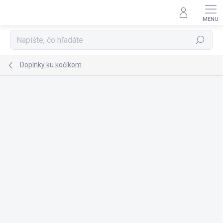
Prejsť
na
obsah
Hľadať
Doplnky ku kočíkom