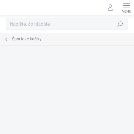
Prejsť
na
obsah
Hľadať
Športové kočíky