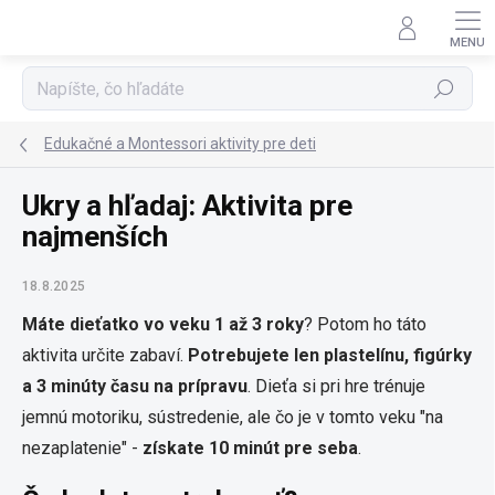
Prejsť
na
obsah
Hľadať
Edukačné a Montessori aktivity pre deti
Ukry a hľadaj: Aktivita pre
najmenších
18.8.2025
Máte dieťatko vo veku 1 až 3 roky
? Potom ho táto
aktivita určite zabaví.
Potrebujete len plastelínu, figúrky
a 3 minúty času na prípravu
. Dieťa si pri hre trénuje
jemnú motoriku, sústredenie, ale čo je v tomto veku "na
nezaplatenie" -
získate 10 minút pre seba
.