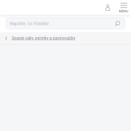
Prejsť
na
obsah
Hľadať
Spacie vaky, perinky a zavinovačky