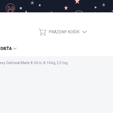
PRÁZDNY KOŠÍK
NÁKUPNÝ
KOŠÍK
 DIEŤA
ey Oatmeal Marle 8-24 m, 8-14 kg, 2,5 tog