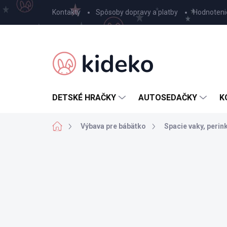
Prejsť
Kontakty
Spôsoby dopravy a platby
Hodnoteni
na
obsah
DETSKÉ HRAČKY
AUTOSEDAČKY
K
Domov
Výbava pre bábätko
Spacie vaky, perin