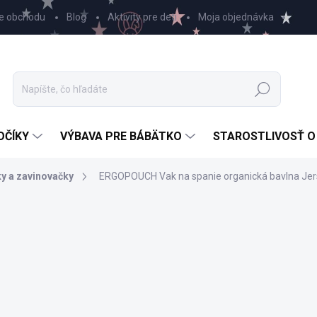
e obchodu
Blog
Aktivity pre deti
Moja objednávka
Hľadať
OČÍKY
VÝBAVA PRE BÁBÄTKO
STAROSTLIVOSŤ O
ky a zavinovačky
ERGOPOUCH Vak na spanie organická bavlna Jers