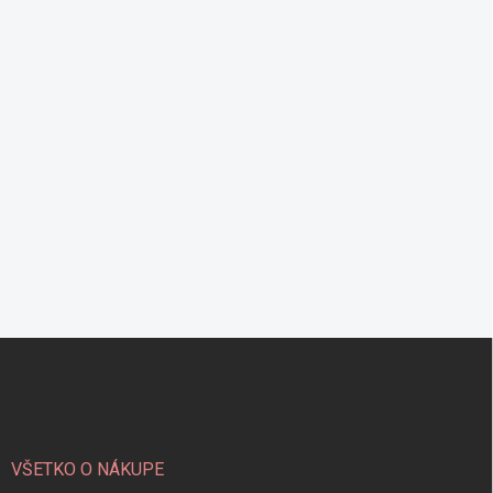
Z
á
p
ä
t
i
VŠETKO O NÁKUPE