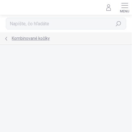
Prejsť
na
obsah
Hľadať
Kombinované kočíky