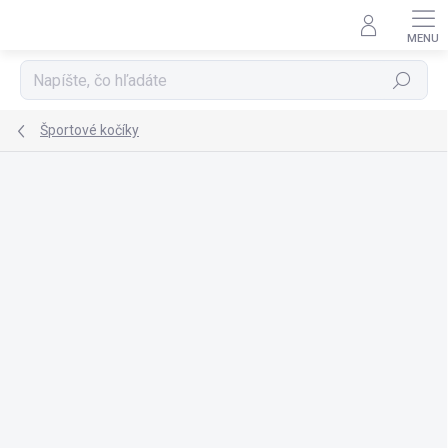
Prejsť
na
obsah
Hľadať
Športové kočíky