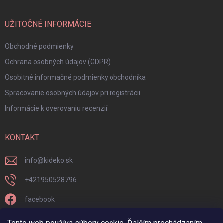
UŽITOČNÉ INFORMÁCIE
Obchodné podmienky
Ochrana osobných údajov (GDPR)
Osobitné informačné podmienky obchodníka
Spracovanie osobných údajov pri registrácii
Informácie k overovaniu recenzií
KONTAKT
info
@
kideko.sk
+421950528796
facebook
kideko.sk/
Tento web používa súbory cookie. Ďalším prechádzaním