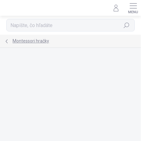
Prejsť
na
obsah
Hľadať
Montessori hračky