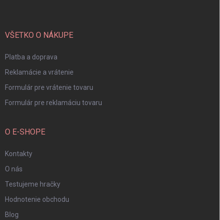
p
ä
t
i
VŠETKO O NÁKUPE
e
Platba a doprava
Reklamácie a vrátenie
Formulár pre vrátenie tovaru
Formulár pre reklamáciu tovaru
O E-SHOPE
Kontakty
O nás
Testujeme hračky
Hodnotenie obchodu
Blog