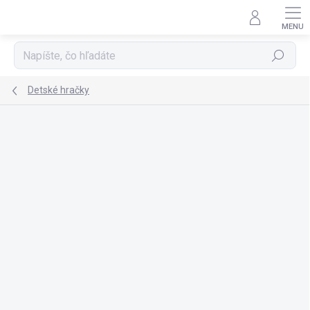
Prejsť
na
obsah
Hľadať
Detské hračky