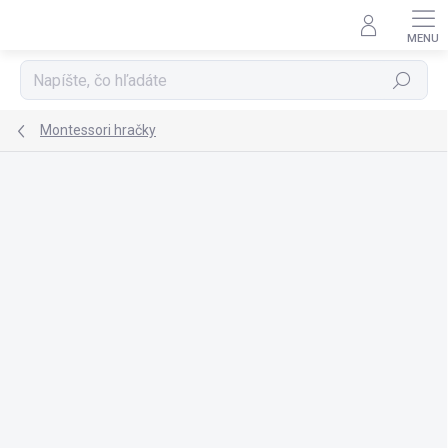
Prejsť
na
obsah
Hľadať
Montessori hračky