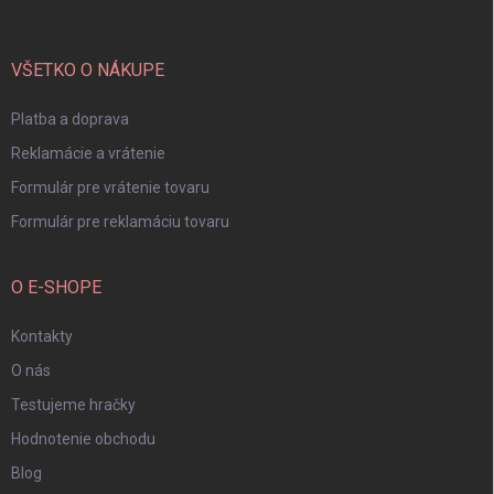
ä
t
i
VŠETKO O NÁKUPE
e
Platba a doprava
Reklamácie a vrátenie
Formulár pre vrátenie tovaru
Formulár pre reklamáciu tovaru
O E-SHOPE
Kontakty
O nás
Testujeme hračky
Hodnotenie obchodu
Blog