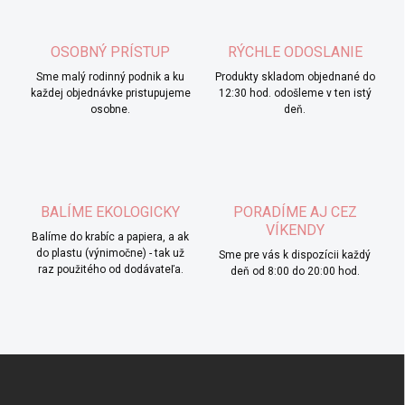
OSOBNÝ PRÍSTUP
RÝCHLE ODOSLANIE
Sme malý rodinný podnik a ku
Produkty skladom objednané do
každej objednávke pristupujeme
12:30 hod. odošleme v ten istý
osobne.
deň.
BALÍME EKOLOGICKY
PORADÍME AJ CEZ
VÍKENDY
Balíme do krabíc a papiera, a ak
do plastu (výnimočne) - tak už
Sme pre vás k dispozícii každý
raz použitého od dodávateľa.
deň od 8:00 do 20:00 hod.
Z
á
p