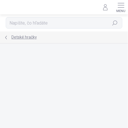
Prejsť
na
obsah
Hľadať
Detské hračky