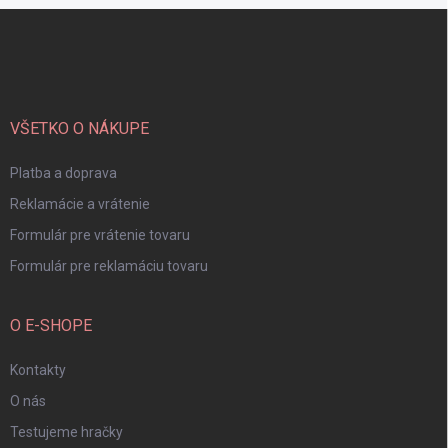
Z
á
p
ä
t
i
VŠETKO O NÁKUPE
e
Platba a doprava
Reklamácie a vrátenie
Formulár pre vrátenie tovaru
Formulár pre reklamáciu tovaru
O E-SHOPE
Kontakty
O nás
Testujeme hračky