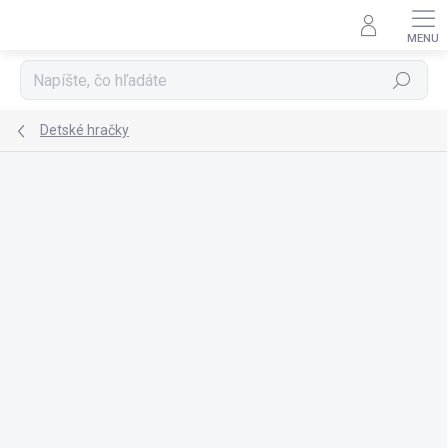
Prejsť
na
obsah
Hľadať
Detské hračky