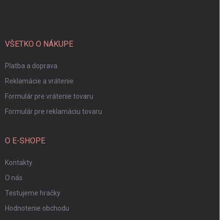
á
p
ä
t
i
VŠETKO O NÁKUPE
e
Platba a doprava
Reklamácie a vrátenie
Formulár pre vrátenie tovaru
Formulár pre reklamáciu tovaru
O E-SHOPE
Kontakty
O nás
Testujeme hračky
Hodnotenie obchodu