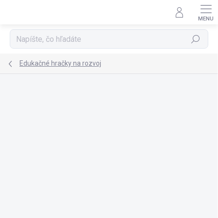
Prejsť
na
obsah
Hľadať
Edukačné hračky na rozvoj