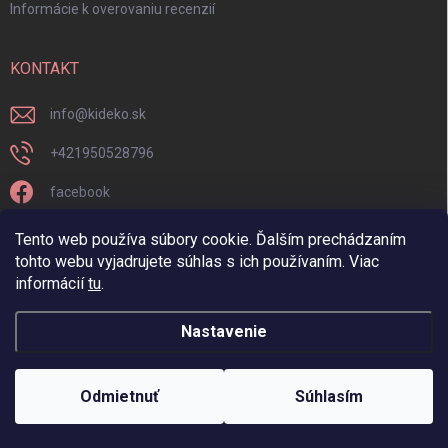
Informácie k overovaniu recenzií
KONTAKT
info
@
kideko.sk
+421950528796
facebook
kideko.sk/
Tento web používa súbory cookie. Ďalším prechádzaním
tohto webu vyjadrujete súhlas s ich používaním. Viac
informácií
tu
.
Nastavenie
Copyright 2026
Kideko
. Všetky práva vyhradené.
Odmietnuť
Súhlasím
Vytvoril Shoptet