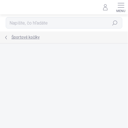
Prejsť
na
obsah
Hľadať
Športové kočíky