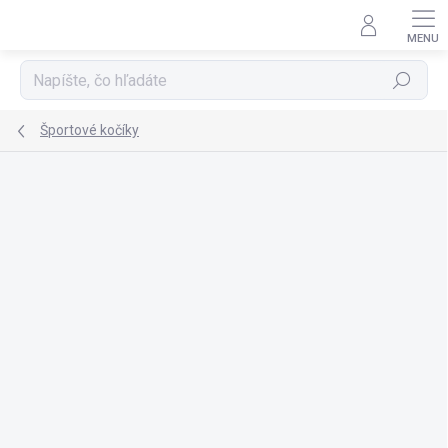
Prejsť
na
obsah
Hľadať
Športové kočíky