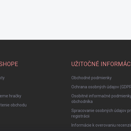
-SHOPE
UŽITOČNÉ INFORMÁC
kty
Obchodné podmienky
Ochrana osobných údajov (GDP
jeme hračky
Osobitné informačné podmienk
obchodníka
tenie obchodu
Spracovanie osobných údajov pr
registrácii
Informácie k overovaniu recenzi