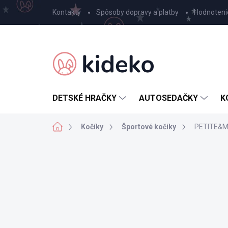
Prejsť
Kontakty
Spôsoby dopravy a platby
Hodnoteni
na
obsah
DETSKÉ HRAČKY
AUTOSEDAČKY
K
Domov
Kočíky
Športové kočíky
PETITE&MA