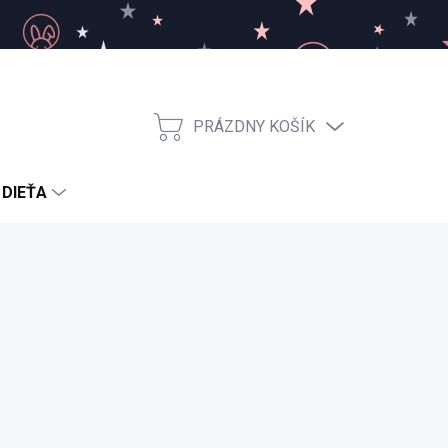
PRÁZDNY KOŠÍK
NÁKUPNÝ
KOŠÍK
 DIEŤA