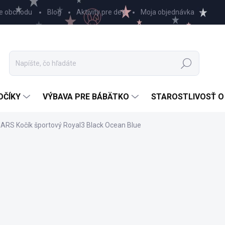
e obchodu
Blog
Aktivity pre deti
Moja objednávka
Hľadať
OČÍKY
VÝBAVA PRE BÁBÄTKO
STAROSTLIVOSŤ O
RS Kočík športový Royal3 Black Ocean Blue