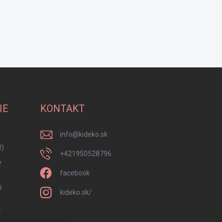
IE
KONTAKT
info
@
kideko.sk
R)
+421950528796
y
facebook
i
kideko.sk/
í