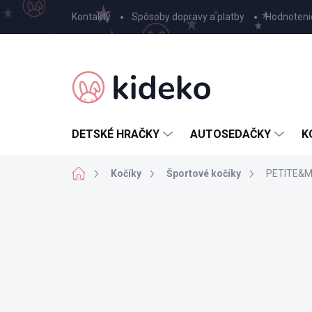
Prejsť
Kontakty
Spôsoby dopravy a platby
Hodnoteni
na
obsah
DETSKÉ HRAČKY
AUTOSEDAČKY
K
Domov
Kočíky
Športové kočíky
PETITE&MAR