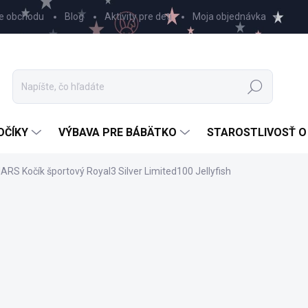
e obchodu
Blog
Aktivity pre deti
Moja objednávka
Hľadať
OČÍKY
VÝBAVA PRE BÁBÄTKO
STAROSTLIVOSŤ O
S Kočík športový Royal3 Silver Limited100 Jellyfish