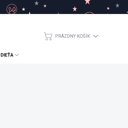
PRÁZDNY KOŠÍK
NÁKUPNÝ
KOŠÍK
 DIEŤA