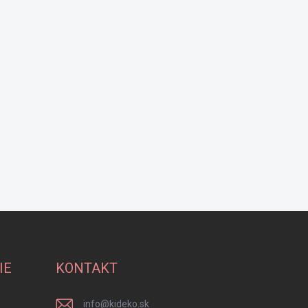
IE
KONTAKT
info
@
kideko.sk