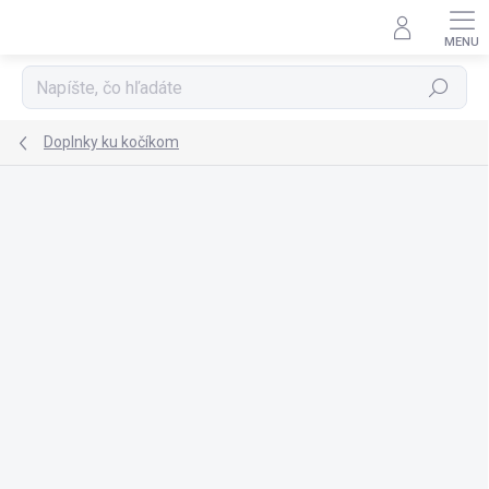
Prejsť
na
obsah
Hľadať
Doplnky ku kočíkom