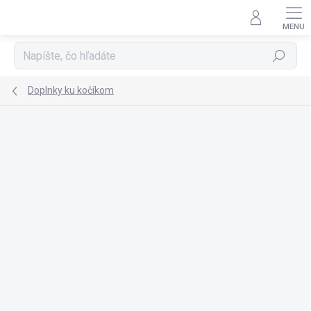
Prejsť
na
obsah
Hľadať
Doplnky ku kočíkom