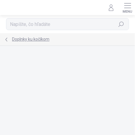
Prejsť
na
obsah
Hľadať
Doplnky ku kočíkom