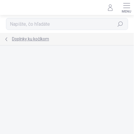
Prejsť
na
obsah
Hľadať
Doplnky ku kočíkom