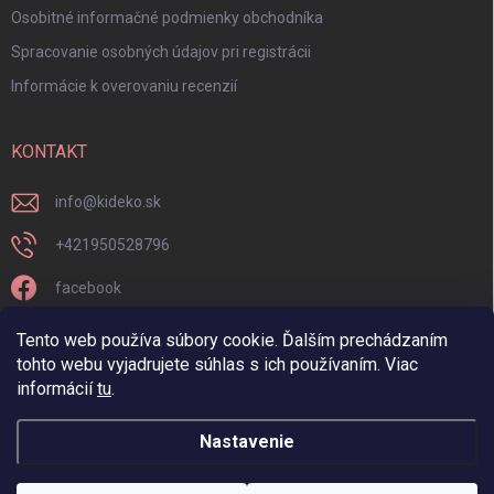
Osobitné informačné podmienky obchodníka
Spracovanie osobných údajov pri registrácii
Informácie k overovaniu recenzií
KONTAKT
info
@
kideko.sk
+421950528796
facebook
kideko.sk/
Tento web používa súbory cookie. Ďalším prechádzaním
tohto webu vyjadrujete súhlas s ich používaním. Viac
informácií
tu
.
Nastavenie