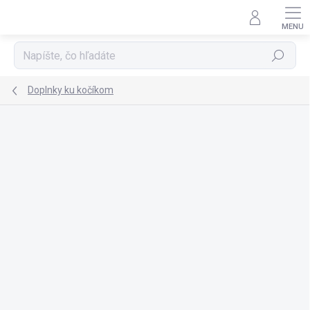
Prejsť
na
obsah
Hľadať
Doplnky ku kočíkom