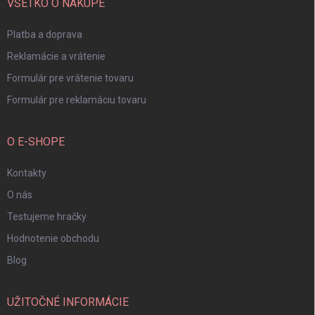
i
VŠETKO O NÁKUPE
e
Platba a doprava
Reklamácie a vrátenie
Formulár pre vrátenie tovaru
Formulár pre reklamáciu tovaru
O E-SHOPE
Kontakty
O nás
Testujeme hračky
Hodnotenie obchodu
Blog
UŽITOČNÉ INFORMÁCIE