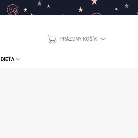
PRÁZDNY KOŠÍK
NÁKUPNÝ
KOŠÍK
 DIEŤA