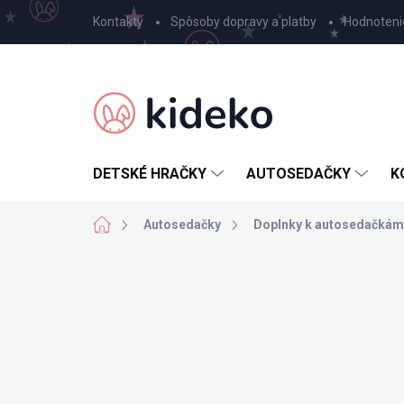
Prejsť
Kontakty
Spôsoby dopravy a platby
Hodnoteni
na
obsah
DETSKÉ HRAČKY
AUTOSEDAČKY
K
Domov
Autosedačky
Doplnky k autosedačkám