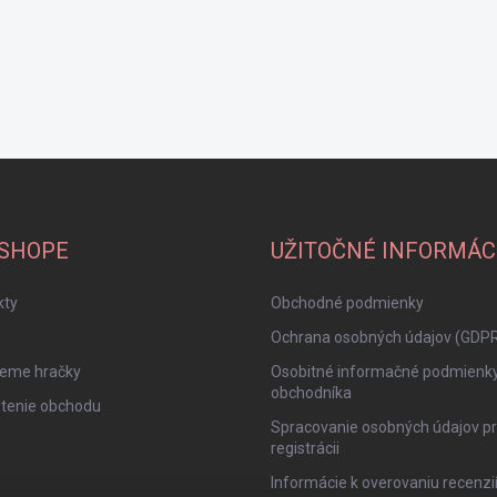
-SHOPE
UŽITOČNÉ INFORMÁC
kty
Obchodné podmienky
Ochrana osobných údajov (GDP
jeme hračky
Osobitné informačné podmienk
obchodníka
tenie obchodu
Spracovanie osobných údajov pr
registrácii
Informácie k overovaniu recenzi