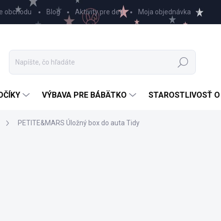
e obchodu
Blog
Aktivity pre deti
Moja objednávka
Hľadať
OČÍKY
VÝBAVA PRE BÁBÄTKO
STAROSTLIVOSŤ O
PETITE&MARS Úložný box do auta Tidy