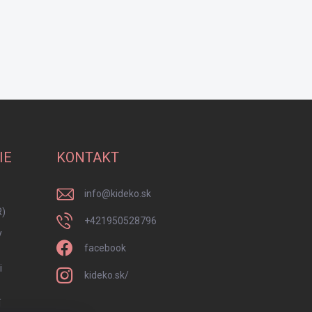
IE
KONTAKT
info
@
kideko.sk
R)
+421950528796
y
facebook
i
kideko.sk/
í