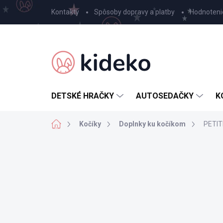
Prejsť
Kontakty
Spôsoby dopravy a platby
Hodnoteni
na
obsah
DETSKÉ HRAČKY
AUTOSEDAČKY
K
Domov
Kočíky
Doplnky ku kočíkom
PETIT