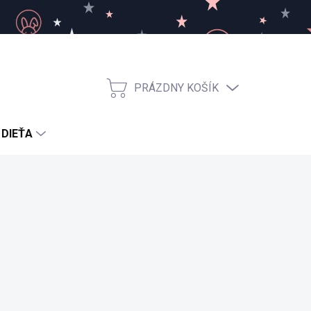
PRÁZDNY KOŠÍK
NÁKUPNÝ
KOŠÍK
 DIEŤA