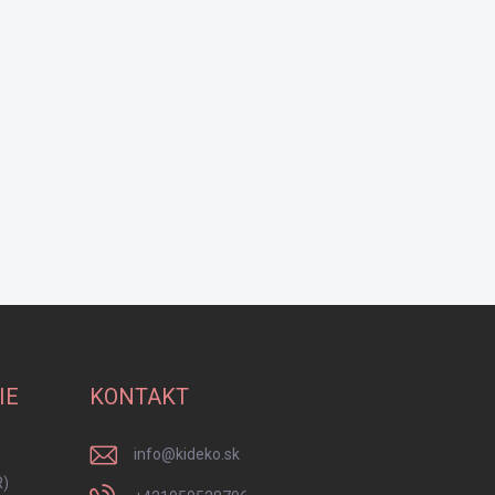
IE
KONTAKT
info
@
kideko.sk
R)