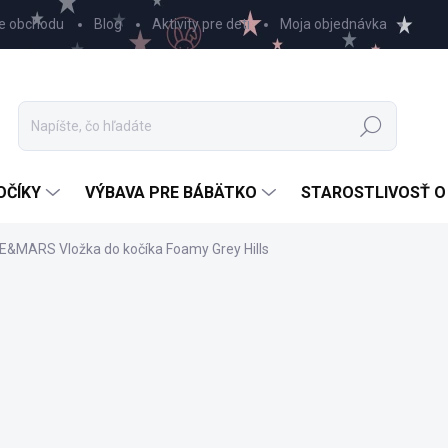
e obchodu
Blog
Aktivity pre deti
Moja objednávka
Hľadať
OČÍKY
VÝBAVA PRE BÁBÄTKO
STAROSTLIVOSŤ O
E&MARS Vložka do kočíka Foamy Grey Hills