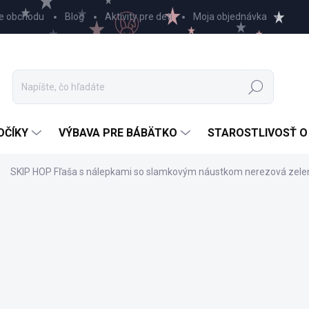
e obchodu
Blog
Aktivity pre deti
Moja objednávka
Hľadať
OČÍKY
VÝBAVA PRE BÁBÄTKO
STAROSTLIVOSŤ O
SKIP HOP Fľaša s nálepkami so slamkovým náustkom nerezová zelen