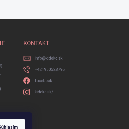
IE
KONTAKT
info
@
kideko.sk
R)
+421950528796
y
facebook
i
kideko.sk/
í
Súhlasím