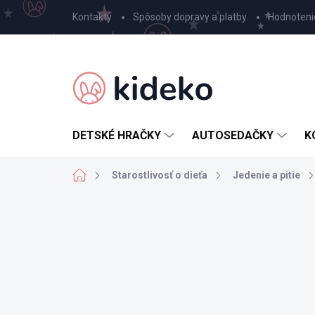
Prejsť
Kontakty
Spôsoby dopravy a platby
Hodnoteni
na
obsah
DETSKÉ HRAČKY
AUTOSEDAČKY
K
Domov
Starostlivosť o dieťa
Jedenie a pitie