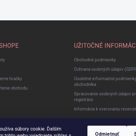
-SHOPE
UŽITOČNÉ INFORMÁC
kty
Obchodné podmienky
Ochrana osobných údajov (GDP
jeme hračky
Osobitné informačné podmienk
obchodníka
tenie obchodu
Spracovanie osobných údajov pr
registrácii
Informácie k overovaniu recenzi
oužíva súbory cookie. Ďalším
Odmietnuť
m tohto webu vyjadrujete súhlas s