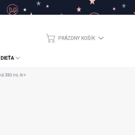
PRÁZDNY KOŠÍK
NÁKUPNÝ
KOŠÍK
 DIEŤA
á 380 ml, 4r+