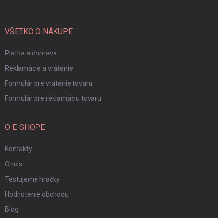
ä
t
i
VŠETKO O NÁKUPE
e
Platba a doprava
Reklamácie a vrátenie
Formulár pre vrátenie tovaru
Formulár pre reklamáciu tovaru
O E-SHOPE
Kontakty
O nás
Testujeme hračky
Hodnotenie obchodu
Blog