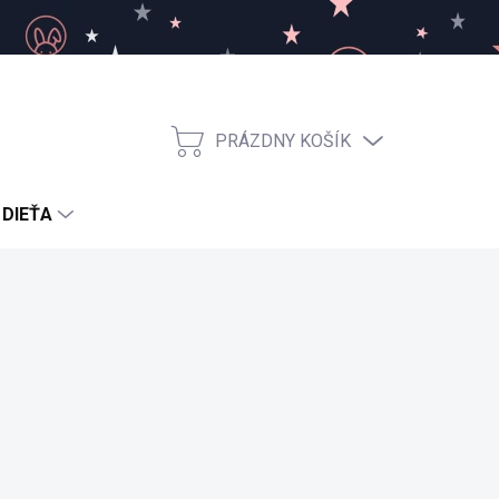
PRÁZDNY KOŠÍK
NÁKUPNÝ
KOŠÍK
 DIEŤA