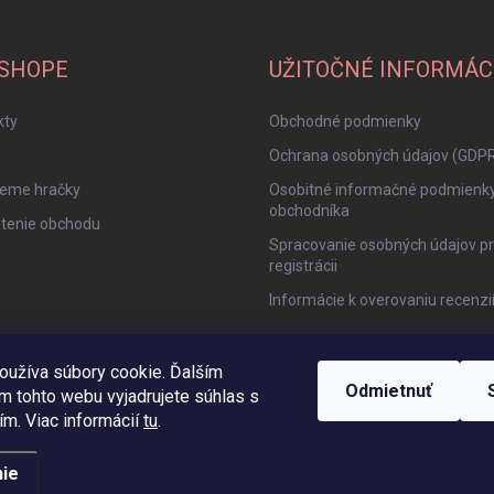
-SHOPE
UŽITOČNÉ INFORMÁC
kty
Obchodné podmienky
Ochrana osobných údajov (GDP
jeme hračky
Osobitné informačné podmienk
obchodníka
tenie obchodu
Spracovanie osobných údajov pr
registrácii
Informácie k overovaniu recenzi
oužíva súbory cookie. Ďalším
Odmietnuť
m tohto webu vyjadrujete súhlas s
ím. Viac informácií
tu
.
ie