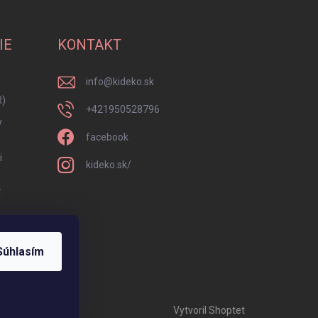
IE
KONTAKT
info
@
kideko.sk
R)
+421950528796
y
facebook
i
kideko.sk/
í
Súhlasím
Vytvoril Shoptet