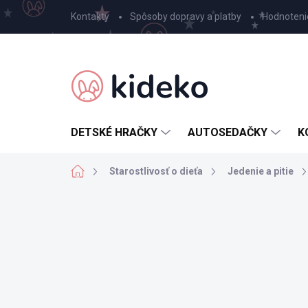
Prejsť
Kontakty
Spôsoby dopravy a platby
Hodnoteni
na
obsah
DETSKÉ HRAČKY
AUTOSEDAČKY
K
Domov
Starostlivosť o dieťa
Jedenie a pitie