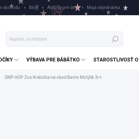
e obchodu
Blog
Aktivity pre deti
Moja objednávka
Hľadať
OČÍKY
VÝBAVA PRE BÁBÄTKO
STAROSTLIVOSŤ O
SKIP HOP Zoo Krabička na obed Bento Motýlik 3r+