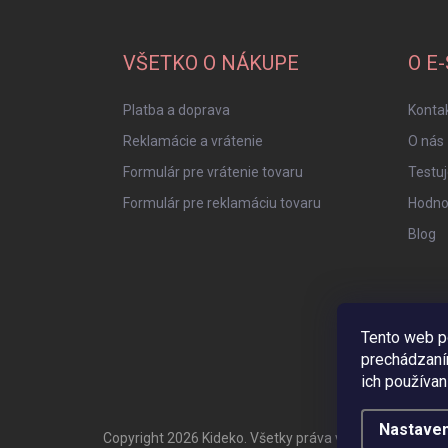
á
p
ä
VŠETKO O NÁKUPE
O E
t
i
Platba a doprava
Konta
e
Reklamácie a vrátenie
O nás
Formulár pre vrátenie tovaru
Testu
Formulár pre reklamáciu tovaru
Hodno
Blog
Tento web p
prechádzaní
ich používan
Nastaven
Copyright 2026
Kideko
. Všetky práva vyhradené.