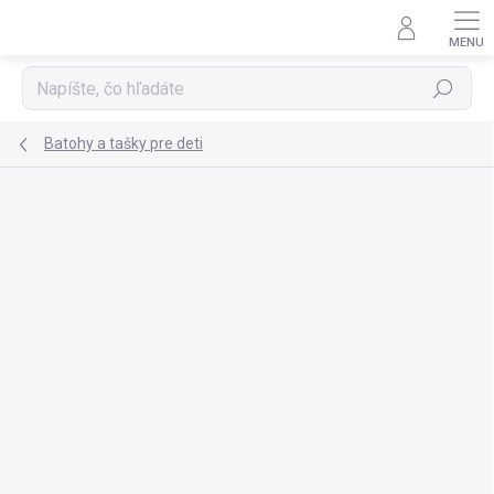
Prejsť
na
obsah
Hľadať
Batohy a tašky pre deti