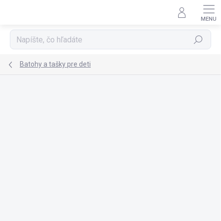
Prejsť
na
obsah
Hľadať
Batohy a tašky pre deti