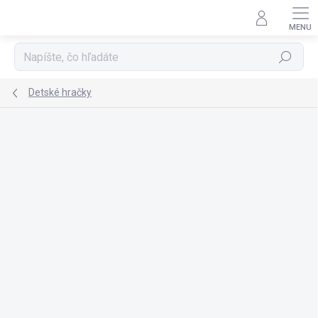
Prejsť
na
obsah
Hľadať
Detské hračky